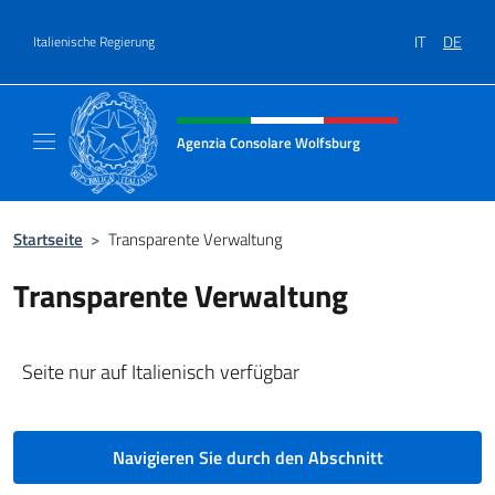
Zum Inhalt springen
IT
DE
Italienische Regierung
Header-Site, Social und Menü
Agenzia Consolare Wolfsburg
Il sito ufficiale dell'Agenzia Consolare Wolf
Startseite
>
Transparente Verwaltung
Transparente Verwaltung
Seite nur auf Italienisch verfügbar
Navigieren Sie durch den Abschnitt