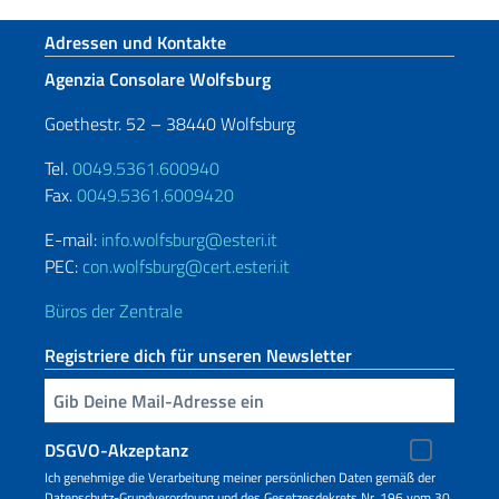
Fußbereich
Adressen und Kontakte
Agenzia Consolare Wolfsburg
Goethestr. 52 – 38440 Wolfsburg
Tel.
0049.5361.600940
Fax.
0049.5361.6009420
E-mail:
info.wolfsburg@esteri.it
PEC:
con.wolfsburg@cert.esteri.it
Büros der Zentrale
Registriere dich für unseren Newsletter
Geben Sie Ihre E-Mail ein
DSGVO-Akzeptanz
Ich genehmige die Verarbeitung meiner persönlichen Daten gemäß der
Datenschutz-Grundverordnung und des Gesetzesdekrets Nr. 196 vom 30.