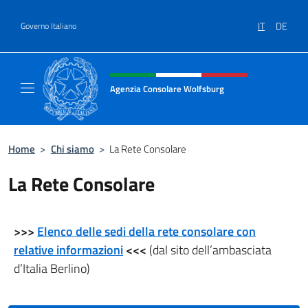
Salta al contenuto
IT
DE
Governo Italiano
Intestazione sito, social e menù
Agenzia Consolare Wolfsburg
Il sito ufficiale dell'Agenzia Consolare Wolf
Home
>
Chi siamo
>
La Rete Consolare
La Rete Consolare
>>>
Elenco delle sedi della rete consolare con
relative informazioni
<<<
(dal sito dell’ambasciata
d’Italia Berlino)