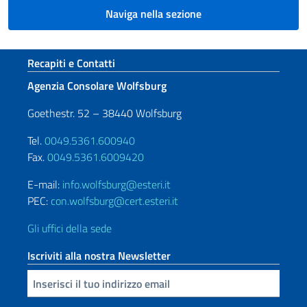
Naviga nella sezione
Sezione footer
Recapiti e Contatti
Agenzia Consolare Wolfsburg
Goethestr. 52 – 38440 Wolfsburg
Tel.
0049.5361.600940
Fax.
0049.5361.6009420
E-mail:
info.wolfsburg@esteri.it
PEC:
con.wolfsburg@cert.esteri.it
Gli uffici della sede
Iscriviti alla nostra Newsletter
Inserisci la tua email