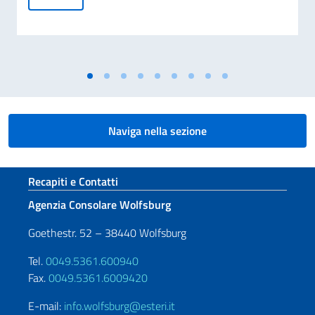
Naviga nella sezione
Sezione footer
Recapiti e Contatti
Agenzia Consolare Wolfsburg
Goethestr. 52 – 38440 Wolfsburg
Tel.
0049.5361.600940
Fax.
0049.5361.6009420
E-mail:
info.wolfsburg@esteri.it