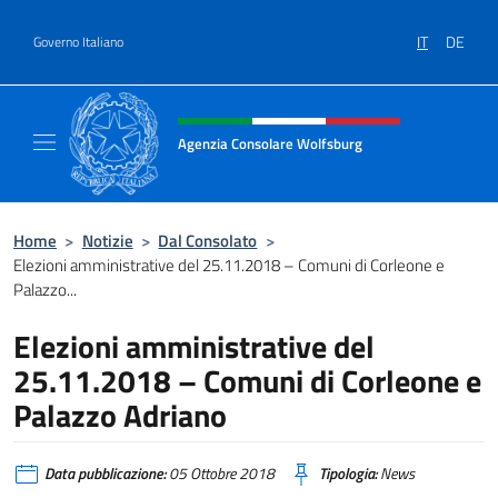
Salta al contenuto
IT
DE
Governo Italiano
Intestazione sito, social e menù
Agenzia Consolare Wolfsburg
Il sito ufficiale dell'Agenzia Consolare Wolf
Home
>
Notizie
>
Dal Consolato
>
Elezioni amministrative del 25.11.2018 – Comuni di Corleone e
Palazzo...
Elezioni amministrative del
25.11.2018 – Comuni di Corleone e
Palazzo Adriano
Data pubblicazione:
05 Ottobre 2018
Tipologia:
News