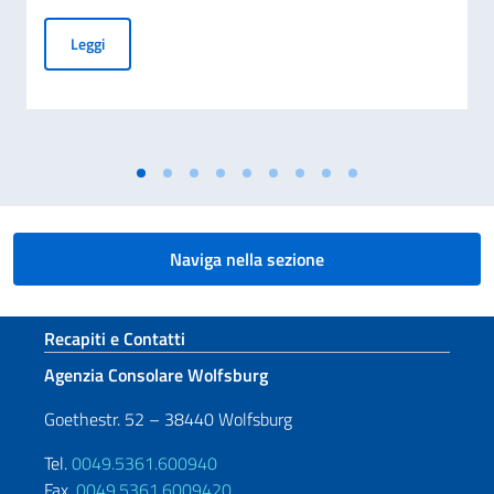
Giornata nazionale del sacrificio del lavoro italiano nel mon
Leggi
Naviga nella sezione
Sezione footer
Recapiti e Contatti
Agenzia Consolare Wolfsburg
Goethestr. 52 – 38440 Wolfsburg
Tel.
0049.5361.600940
Fax.
0049.5361.6009420