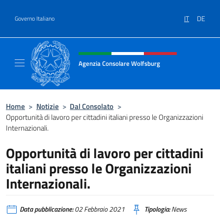
Salta al contenuto
IT
DE
Governo Italiano
Intestazione sito, social e menù
Agenzia Consolare Wolfsburg
Il sito ufficiale dell'Agenzia Consolare Wolf
Home
>
Notizie
>
Dal Consolato
>
Opportunità di lavoro per cittadini italiani presso le Organizzazioni
Internazionali.
Opportunità di lavoro per cittadini
italiani presso le Organizzazioni
Internazionali.
Data pubblicazione:
02 Febbraio 2021
Tipologia:
News