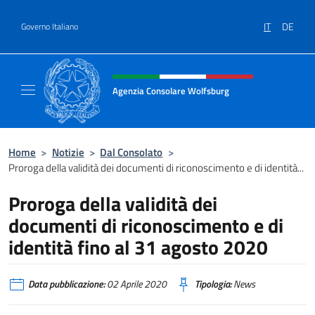
Salta al contenuto
IT
DE
Governo Italiano
Intestazione sito, social e menù
Agenzia Consolare Wolfsburg
Il sito ufficiale dell'Agenzia Consolare Wolf
Home
>
Notizie
>
Dal Consolato
>
Proroga della validità dei documenti di riconoscimento e di identità...
Proroga della validità dei
documenti di riconoscimento e di
identità fino al 31 agosto 2020
Data pubblicazione:
02 Aprile 2020
Tipologia:
News