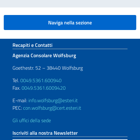
Naviga nella sezione
Sezione footer
Recapiti e Contatti
Agenzia Consolare Wolfsburg
Goethestr. 52 – 38440 Wolfsburg
Tel.
0049.5361.600940
Fax.
0049.5361.6009420
E-mail:
info.wolfsburg@esteri.it
PEC:
con.wolfsburg@cert.esteri.it
Gli uffici della sede
Iscriviti alla nostra Newsletter