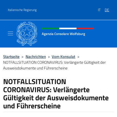
Zum Inhalt springen
IT
DE
Italienische Regierung
Header-Site, Social und Menü
Agenzia Consolare Wolfsburg
Il sito ufficiale dell'Agenzia Consolare Wolf
Startseite
>
Nachrichten
>
Vom Konsulat
>
NOTFALLSITUATION CORONAVIRUS: Verlängerte Gültigkeit der
Ausweisdokumente und Führerscheine
NOTFALLSITUATION
CORONAVIRUS: Verlängerte
Gültigkeit der Ausweisdokumente
und Führerscheine