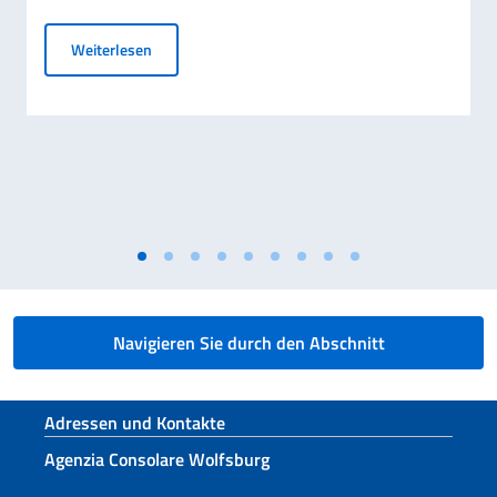
04/09 - Sommernacht im Schloss
Weiterlesen
Navigieren Sie durch den Abschnitt
Fußbereich
Adressen und Kontakte
Agenzia Consolare Wolfsburg