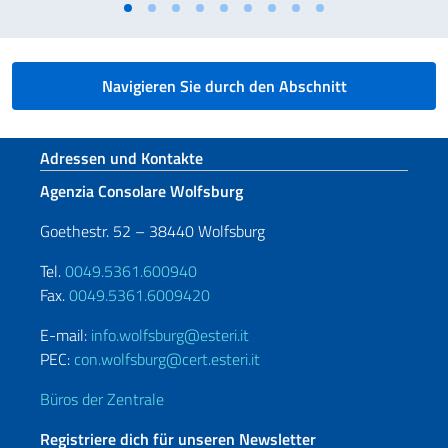
Navigieren Sie durch den Abschnitt
Fußbereich
Adressen und Kontakte
Agenzia Consolare Wolfsburg
Goethestr. 52 – 38440 Wolfsburg
Tel.
0049.5361.600940
Fax.
0049.5361.6009420
E-mail:
info.wolfsburg@esteri.it
PEC:
con.wolfsburg@cert.esteri.it
Büros der Zentrale
Registriere dich für unseren Newsletter