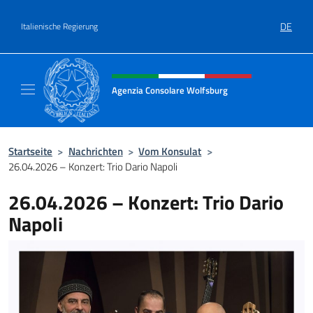
Zum Inhalt springen
DE
Italienische Regierung
Header-Site, Social und Menü
Agenzia Consolare Wolfsburg
Il sito ufficiale dell'Agenzia Consolare Wolf
Startseite
>
Nachrichten
>
Vom Konsulat
>
26.04.2026 – Konzert: Trio Dario Napoli
26.04.2026 – Konzert: Trio Dario
Napoli