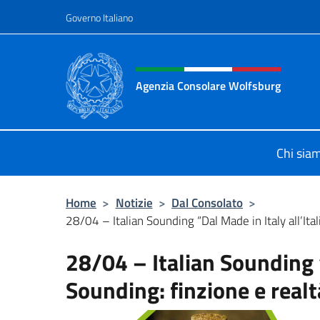
Salta al contenuto
Governo Italiano
Intestazione sito, social 
Agenzia Consolare Wolfsburg
Il sito ufficiale dell'Agenzia Conso
Chi sia
Home
>
Notizie
>
Dal Consolato
>
28/04 – Italian Sounding “Dal Made in Italy all’Ital
28/04 – Italian Sounding “
Sounding: finzione e realt