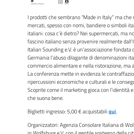
I prodotti che sembrano “Made in Italy” ma che n
mercati, spesso con nomi, bandiere o simboli itali
italiani: cosa c’è dietro? Nei supermercati, ma n
fascino italiano senza provenire realmente dall’It
Italian Sounding e.V. è un’associazione fondata 
Germania l’abuso dilagante di denominazioni ital
commercio alimentare e nella ristorazione, ma an
La conferenza mette in evidenza le contraffazioni
ripercussioni economiche e culturali e le consegue
Scoprite come il marketing gioca con l’identità e
che suona bene.
Biglietti ingresso: 5,00 € acquistabili
qui
Organizzatori: Agenzia Consolare Italiana di Wol
in Wolfsburg e.V. con il gentile sostegno della c