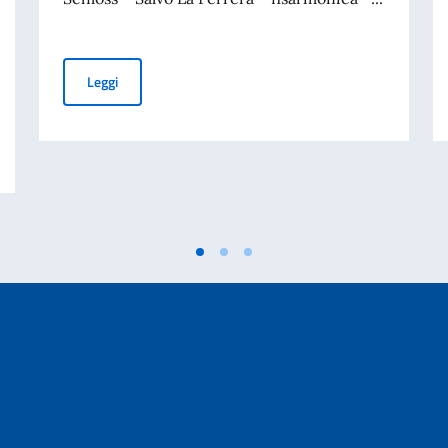
04.09.2026 Sommernacht im Schloss
Leggi
liano nel mondo