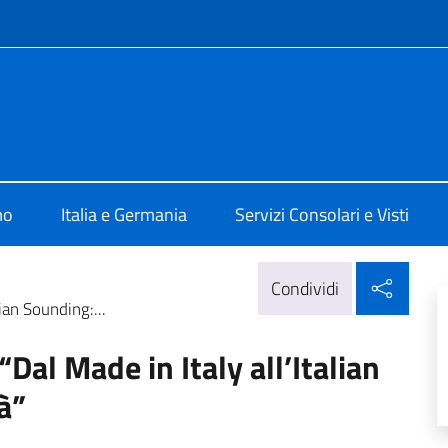
e menù
lare Wolfsburg
mo
Italia e Germania
Servizi Consolari e Visti
Condi
Condividi
ian Sounding:...
Dal Made in Italy all’Italian
à”