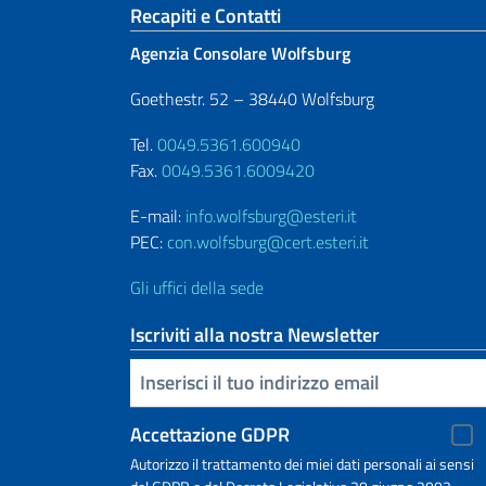
Sezione footer
Recapiti e Contatti
Agenzia Consolare Wolfsburg
Goethestr. 52 – 38440 Wolfsburg
Tel.
0049.5361.600940
Fax.
0049.5361.6009420
E-mail:
info.wolfsburg@esteri.it
PEC:
con.wolfsburg@cert.esteri.it
Gli uffici della sede
Iscriviti alla nostra Newsletter
Inserisci la tua email
Accettazione GDPR
Autorizzo il trattamento dei miei dati personali ai sensi