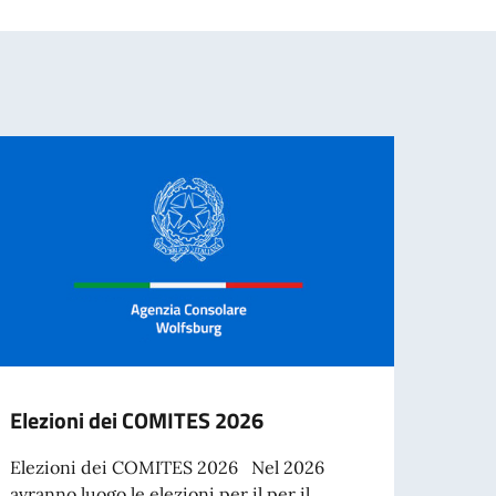
Elezioni dei COMITES 2026
docum
dal 3
Elezioni dei COMITES 2026 Nel 2026
avranno luogo le elezioni per il per il...