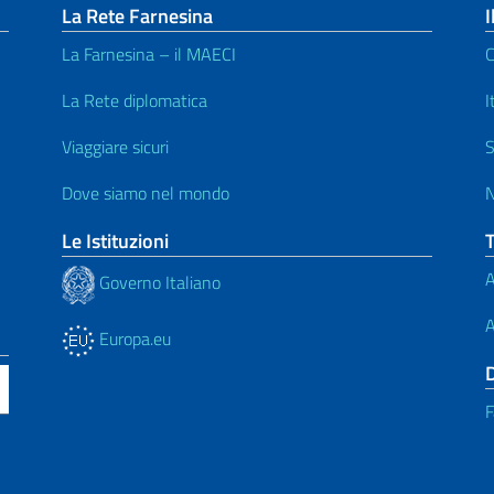
La Rete Farnesina
I
La Farnesina – il MAECI
C
La Rete diplomatica
I
Viaggiare sicuri
S
Dove siamo nel mondo
N
Le Istituzioni
A
Governo Italiano
A
Europa.eu
F