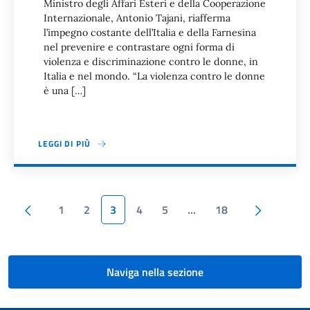
Ministro degli Affari Esteri e della Cooperazione
Internazionale, Antonio Tajani, riafferma
l’impegno costante dell’Italia e della Farnesina
nel prevenire e contrastare ogni forma di
violenza e discriminazione contro le donne, in
Italia e nel mondo. “La violenza contro le donne
è una […]
LEGGI DI PIÙ
Paginazione
Pagina precedente
Pagina s
1
2
3
4
5
…
18
Naviga nella sezione