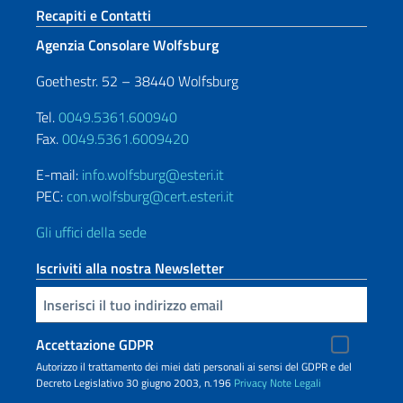
Sezione footer
Recapiti e Contatti
Agenzia Consolare Wolfsburg
Goethestr. 52 – 38440 Wolfsburg
Tel.
0049.5361.600940
Fax.
0049.5361.6009420
E-mail:
info.wolfsburg@esteri.it
PEC:
con.wolfsburg@cert.esteri.it
Gli uffici della sede
Iscriviti alla nostra Newsletter
Inserisci la tua email
Accettazione GDPR
Autorizzo il trattamento dei miei dati personali ai sensi del GDPR e del
Decreto Legislativo 30 giugno 2003, n.196
Privacy
Note Legali