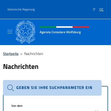
Zum Inhalt springen
IT
DE
Italienische Regierung
Header-Site, Social und Menü
Agenzia Consolare Wolfsburg
Il sito ufficiale dell'Agenzia Consolare Wolf
Startseite
>
Nachrichten
Nachrichten
GEBEN SIE IHRE SUCHPARAMETER EIN
Von dem