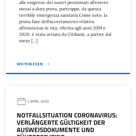
alle esigenze dei nostri pensionati all’estero
messi a dura prova, purtroppo, da questa
terribile emergenza sanitaria.Come noto, la
prima fase dell’accertamento relativa
all’esistenza in vita, riferita agli anni 2019 e
2020, è stata avviata da Citibank, a partire dal
mese […]
WEITERLESEN
2 APRIL 2020
NOTFALLSITUATION CORONAVIRUS:
VERLÄNGERTE GÜLTIGKEIT DER
AUSWEISDOKUMENTE UND