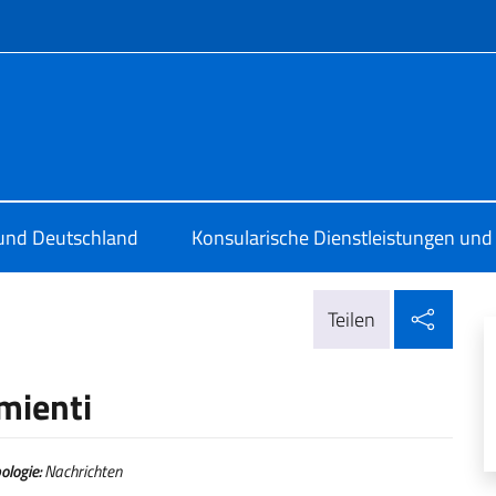
Menü
lare Wolfsburg
 und Deutschland
Konsularische Dienstleistungen und
In so
Teilen
rmienti
ologie:
Nachrichten