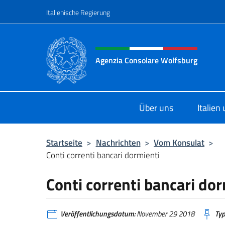
Zum Inhalt springen
Italienische Regierung
Header-Site, Social und 
Agenzia Consolare Wolfsburg
Il sito ufficiale dell'Agenzia Conso
Über uns
Italien
Startseite
>
Nachrichten
>
Vom Konsulat
>
Conti correnti bancari dormienti
Conti correnti bancari do
Veröffentlichungsdatum:
November 29 2018
Typ