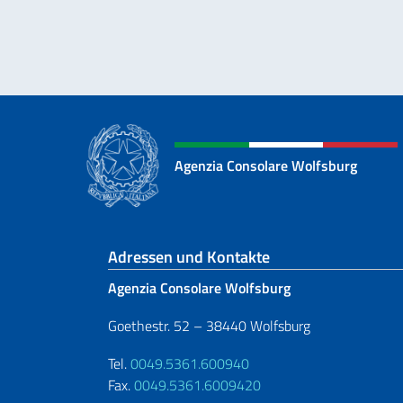
Agenzia Consolare Wolfsburg
Fußbereich
Adressen und Kontakte
Agenzia Consolare Wolfsburg
Goethestr. 52 – 38440 Wolfsburg
Tel.
0049.5361.600940
Fax.
0049.5361.6009420