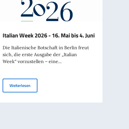
Italian Week 2026 - 16. Mai bis 4. Juni
Istit
di B
Die Italienische Botschaft in Berlin freut
Ausw
sich, die erste Ausgabe der „Italian
Einst
Week“ vorzustellen – eine...
Vert
Istitu
Italian Week 2026 - 16. Mai bis 4. Juni
Weiterlesen
Bavie
Auswa
von...
Wei