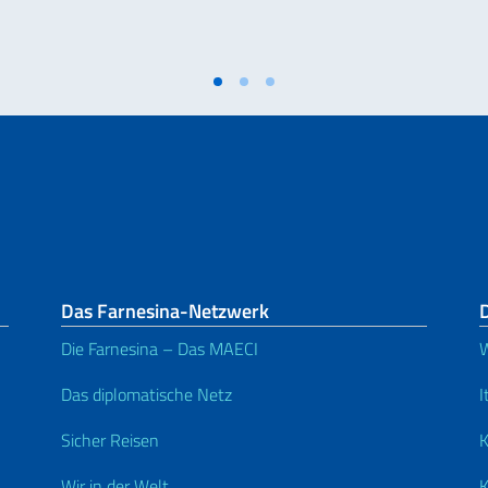
Das Farnesina-Netzwerk
Die Farnesina – Das MAECI
W
Das diplomatische Netz
I
Sicher Reisen
K
Wir in der Welt
K