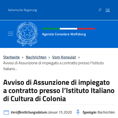
Zum Inhalt springen
IT
DE
Italienische Regierung
Header-Site, Social und Menü
Agenzia Consolare Wolfsburg
Il sito ufficiale dell'Agenzia Consolare Wolf
Startseite
>
Nachrichten
>
Vom Konsulat
>
Avviso di Assunzione di impiegato a contratto presso l’Istituto
Italiano...
Avviso di Assunzione di impiegato
a contratto presso l’Istituto Italiano
di Cultura di Colonia
Veröffentlichungsdatum:
Januar 15 2020
Typologie:
Nachrichten