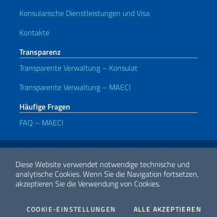
Konsularische Dienstleistungen und Visa
Kontakte
Transparenz
Transparente Verwaltung – Konsulat
Transparente Verwaltung – MAECI
Häufige Fragen
FAQ – MAECI
Nützliche Links
Note legali
Privacy e cookie policy
Dichiarazione di accessibilità
Diese Website verwendet notwendige technische und
analytische Cookies.
Wenn Sie die Navigation fortsetzen,
akzeptieren Sie die Verwendung von Cookies.
2026 Urheberrecht Ministerium für auswärtige Angelegenheiten und
internationale Zusammenarbeit
COOKIES
I CO
COOKIE-EINSTELLUNGEN
ALLE AKZEPTIEREN