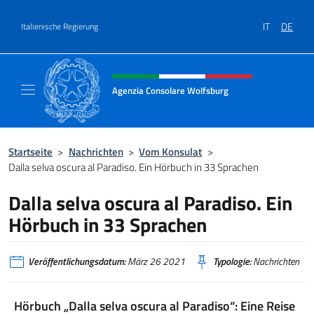
Zum Inhalt springen
IT
DE
Italienische Regierung
Header-Site, Social und Menü
Agenzia Consolare Wolfsburg
Il sito ufficiale dell'Agenzia Consolare Wolf
Startseite
>
Nachrichten
>
Vom Konsulat
>
Dalla selva oscura al Paradiso. Ein Hörbuch in 33 Sprachen
Dalla selva oscura al Paradiso. Ein
Hörbuch in 33 Sprachen
Veröffentlichungsdatum:
März 26 2021
Typologie:
Nachrichten
Hörbuch „Dalla selva oscura al Paradiso“: Eine Reise