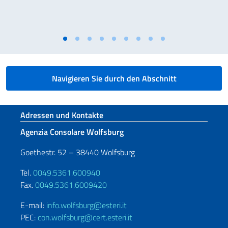
Navigieren Sie durch den Abschnitt
Fußbereich
Adressen und Kontakte
Agenzia Consolare Wolfsburg
Goethestr. 52 – 38440 Wolfsburg
Tel.
0049.5361.600940
Fax.
0049.5361.6009420
E-mail:
info.wolfsburg@esteri.it
PEC:
con.wolfsburg@cert.esteri.it