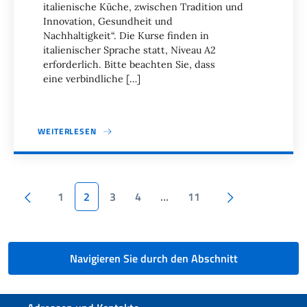
italienische Küche, zwischen Tradition und
Innovation, Gesundheit und
Nachhaltigkeit“. Die Kurse finden in
italienischer Sprache statt, Niveau A2
erforderlich. Bitte beachten Sie, dass
eine verbindliche […]
WEITERLESEN
Seitennummerierung
Vorherige Seite
Nächste Seite
1
2
3
4
…
11
Navigieren Sie durch den Abschnitt