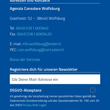
Fußbereich
Adressen und Kontakte
Agenzia Consolare Wolfsburg
Goethestr. 52 – 38440 Wolfsburg
Tel.
0049.5361.600940
Fax.
0049.5361.6009420
E-mail:
info.wolfsburg@esteri.it
PEC:
con.wolfsburg@cert.esteri.it
Büros der Zentrale
Registriere dich für unseren Newsletter
Geben Sie Ihre E-Mail ein
DSGVO-Akzeptanz
Ich genehmige die Verarbeitung meiner persönlichen Daten gemäß der
Datenschutz-Grundverordnung und des Gesetzesdekrets Nr. 196 vom 30.
Juni 2003
Privacy
Note Legali