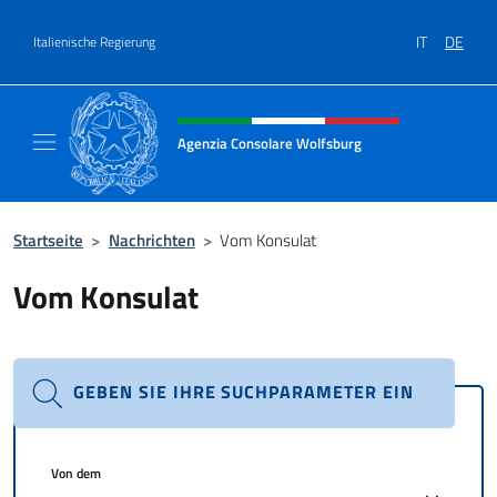
Zum Inhalt springen
IT
DE
Italienische Regierung
Header-Site, Social und Menü
Agenzia Consolare Wolfsburg
Il sito ufficiale dell'Agenzia Consolare Wolf
Startseite
>
Nachrichten
>
Vom Konsulat
Vom Konsulat
GEBEN SIE IHRE SUCHPARAMETER EIN
Von dem