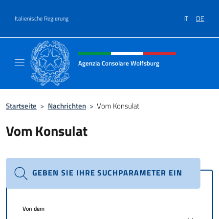
Zum Inhalt springen
IT
DE
Italienische Regierung
Header-Site, Social und Menü
Agenzia Consolare Wolfsburg
Il sito ufficiale dell'Agenzia Consolare Wolf
Startseite
>
Nachrichten
>
Vom Konsulat
Vom Konsulat
GEBEN SIE IHRE SUCHPARAMETER EIN
Von dem