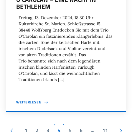
BETHLEHEM
Freitag, 13. Dezember 2024, 18.30 Uhr
Kulturkirche St. Marien, Schloßstrasse 15,
38448 Wolfsburg Entdecken Sie mit dem Trio
O‘Carolan ein faszinierendes Klangerlebnis, das
die zarten Töne der keltischen Harfe mit
irischem Dudelsack und Violine vereint und
von alten Traditionen erzählt. Das
Trio benannte sich nach dem legendären
irischen blinden Harfenisten Turlough
O‘Carolan, und lässt die weihnachtlichen
Traditionen Irlands […]
WEITERLESEN
Seitennummerierung
Vorherige Seite
1
2
3
4
5
6
…
11