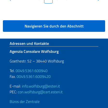
Nächste Seite
Navigieren Sie durch den Abschnitt
Fußbereich
Adressen und Kontakte
Agenzia Consolare Wolfsburg
Goethestr. 52 – 38440 Wolfsburg
Tel.
0049.5361.600940
Fax.
0049.5361.6009420
E-mail:
info.wolfsburg@esteri.it
PEC:
con.wolfsburg@cert.esteri.it
Büros der Zentrale