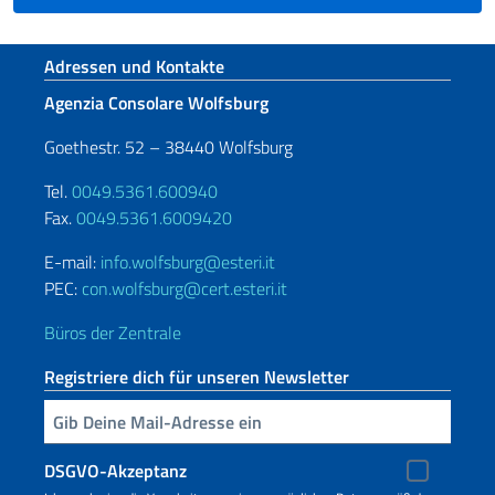
Fußbereich
Adressen und Kontakte
Agenzia Consolare Wolfsburg
Goethestr. 52 – 38440 Wolfsburg
Tel.
0049.5361.600940
Fax.
0049.5361.6009420
E-mail:
info.wolfsburg@esteri.it
PEC:
con.wolfsburg@cert.esteri.it
Büros der Zentrale
Registriere dich für unseren Newsletter
Geben Sie Ihre E-Mail ein
DSGVO-Akzeptanz