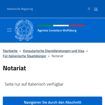
Zum Inhalt springen
IT
DE
Italienische Regierung
Header-Site, Social und Menü
Agenzia Consolare Wolfsburg
Il sito ufficiale dell'Agenzia Consolare Wolf
Startseite
>
Konsularische Dienstleistungen und Visa
>
Für italienische Staatsbürger
>
Notariat
Notariat
Seite nur auf Italienisch verfügbar
Navigieren Sie durch den Abschnitt